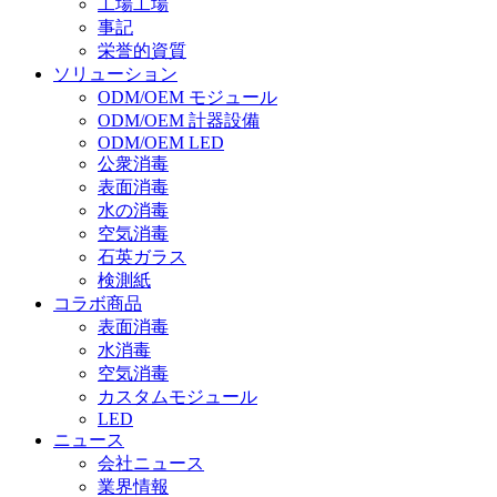
工場工場
事記
栄誉的資質
ソリューション
ODM/OEM モジュール
ODM/OEM 計器設備
ODM/OEM LED
公衆消毒
表面消毒
水の消毒
空気消毒
石英ガラス
検測紙
コラボ商品
表面消毒
水消毒
空気消毒
カスタムモジュール
LED
ニュース
会社ニュース
業界情報