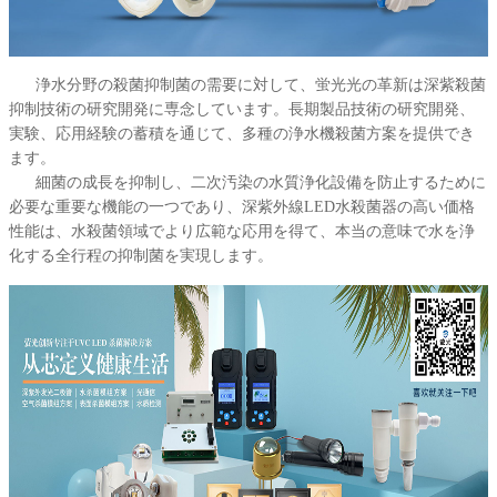
浄水分野の殺菌抑制菌の需要に対して、蛍光光の革新は深紫殺菌
抑制技術の研究開発に専念しています。長期製品技術の研究開発、
実験、応用経験の蓄積を通じて、多種の浄水機殺菌方案を提供でき
ます。
細菌の成長を抑制し、二次汚染の水質浄化設備を防止するために
必要な重要な機能の一つであり、深紫外線LED水殺菌器の高い価格
性能は、水殺菌領域でより広範な応用を得て、本当の意味で水を浄
化する全行程の抑制菌を実現します。