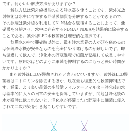
です。何かいい解決方法がありますか？
解決方法は紫外線機能のある浄水器を使うことです。紫外光放
射技術は水中に存在する亜硝膜物質を分解することができるので、
その原理は紫外線を利用してN−N結合を破壊することによって、亜
硝膜を分解させ、水中に存在するNDMAとNDEAを効果的に除去する
ことである。紫外線LED水殺菌器は理想的な選択です。
飲用水の中で亜硝酸以外に、最も浄水業界の人が頭を痛めるの
は伝統浄水機が安全なものを完全にやり遂げるのが難しいです。即
ち濾過して飲んで、浄化水の貯蔵過程で細菌が繁殖して成長しやす
いです。飲用水はどのように細菌を抑制するのにもっと長い時間が
かかりますか？
また紫外線LEDが殺菌されたと言われていますが、紫外線LED殺
菌器はニトロミンを除去するほか、現在最も理想的な殺菌抑制法で
す。通常、より良い品質の多段階フィルターフィルター浄化後の水
は基本的に人々の日常の安全を保障していますが、問題は浄化後の
水が適時に飲まれないと、浄化水が停滞または貯蔵中に細菌に侵入
されて二次汚染を引き起こしやすいです。