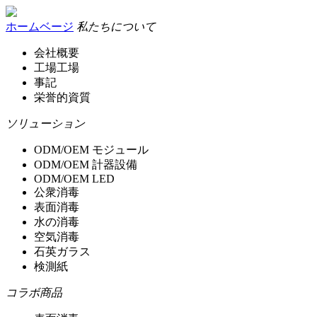
ホームベージ
私たちについて
会社概要
工場工場
事記
栄誉的資質
ソリューション
ODM/OEM モジュール
ODM/OEM 計器設備
ODM/OEM LED
公衆消毒
表面消毒
水の消毒
空気消毒
石英ガラス
検測紙
コラボ商品