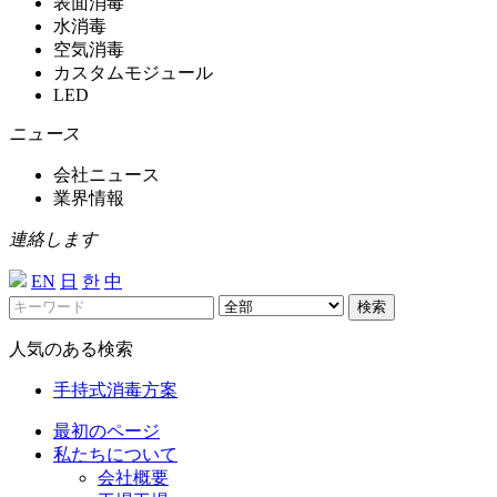
表面消毒
水消毒
空気消毒
カスタムモジュール
LED
ニュース
会社ニュース
業界情報
連絡します
EN
日
한
中
検索
人気のある検索
手持式消毒方案
最初のページ
私たちについて
会社概要