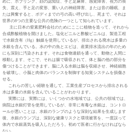
めに、ホブリング、顔の認知症、手と足麻痺、感覚障害、視力の喪
失、震え、手と足の変形、重い人の神経障害、または音の睡眠、ま
たは興奮すると、ボディまでの弓の高い呼び出し、死まで。それは
世界の8つの主要な公共の危険の一つとして知られています。
主に日本の窒素肥料会社のためにここに植物を造って、それから
合成酢酸植物を開けました。塩化ビニルと酢酸ビニルは、製造工程
で水銀含有（Hg）触媒を使用しているが、排出される廃水は多量の
水銀を含んでいる。水の中の魚とエビは、産業排水流出の年のため
にも深刻に汚染されます。それは食物連鎖を通って、動物と人間に
移動します、そこで、それは腸で吸収されて、体と脳の他の部分を
傷つけることができます。脳に入る水銀は脳を収縮させ、神経細胞
を破壊し、小脳と肉体のバランスを制御する知覚システムを損傷さ
せる。
これらの苦しい経験を通して、工業生産プロセスから排出される
水は多量の水銀を含んでいることがわかります。
実際には、実際には、いくつかの水地域では、公共の領域では、
病院は水銀灯管を使用しているが、非常に有毒な水銀は、コントロ
ールが悪いことは、水銀のランプのような深刻な結果を生成します
後、水銀のランプは、深刻な健康リスクと環境被害を、一度誤って
体内で水銀蒸気を吸入しただろう。初めて医者に行かなければなら
ない。