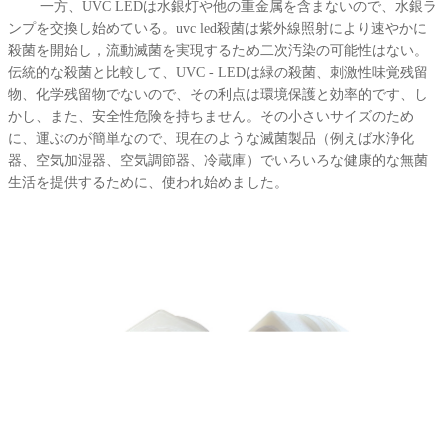
一方、UVC LEDは水銀灯や他の重金属を含まないので、水銀ラ
ンプを交換し始めている。uvc led殺菌は紫外線照射により速やかに
殺菌を開始し，流動滅菌を実現するため二次汚染の可能性はない。
伝統的な殺菌と比較して、UVC - LEDは緑の殺菌、刺激性味覚残留
物、化学残留物でないので、その利点は環境保護と効率的です、し
かし、また、安全性危険を持ちません。その小さいサイズのため
に、運ぶのが簡単なので、現在のような滅菌製品（例えば水浄化
器、空気加湿器、空気調節器、冷蔵庫）でいろいろな健康的な無菌
生活を提供するために、使われ始めました。