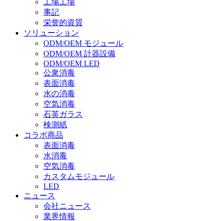
工場工場
事記
栄誉的資質
ソリューション
ODM/OEM モジュール
ODM/OEM 計器設備
ODM/OEM LED
公衆消毒
表面消毒
水の消毒
空気消毒
石英ガラス
検測紙
コラボ商品
表面消毒
水消毒
空気消毒
カスタムモジュール
LED
ニュース
会社ニュース
業界情報