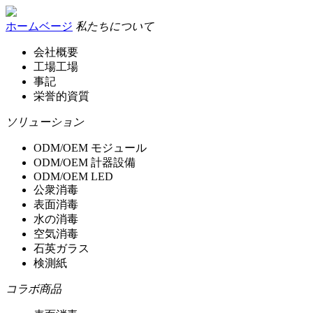
ホームベージ
私たちについて
会社概要
工場工場
事記
栄誉的資質
ソリューション
ODM/OEM モジュール
ODM/OEM 計器設備
ODM/OEM LED
公衆消毒
表面消毒
水の消毒
空気消毒
石英ガラス
検測紙
コラボ商品