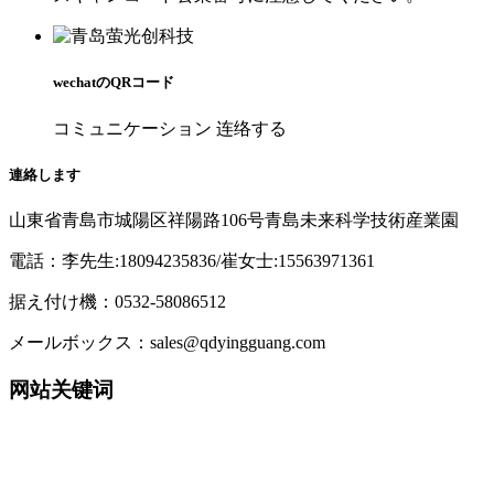
wechatのQRコード
コミュニケーション 连络する
連絡します
山東省青島市城陽区祥陽路106号青島未来科学技術産業園
電話：李先生:18094235836/崔女士:15563971361
据え付け機：0532-58086512
メールボックス：sales@qdyingguang.com
网站关键词
220nm 230nm 235nm 240nm 245nm 250nm 255nm
260nm 265nm 270nm 275nm 280nm 285nm 290nm
295nm 300nm 305nm 310nm 315nm
320nm 330nm 340nm 365nm 395nm 405nm TO39