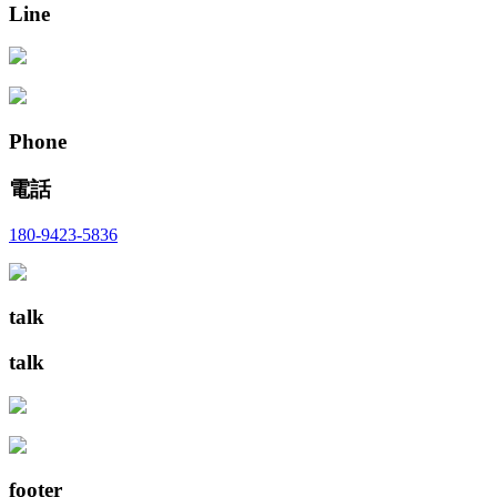
Line
Phone
電話
180-9423-5836
talk
talk
footer