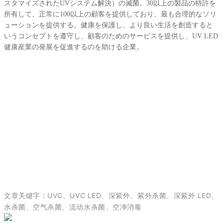
スタマイズされたUVシステム解決）の滅菌。30以上の製品の特許を
所有して、正常に100以上の顧客を提供しており、最も合理的なソリ
ューションを提供する。健康を保護し、より良い生活を創造すると
いうコンセプトを遵守し、顧客のためのサービスを提供し、UV LED
健康産業の発展を促進するのを助ける企業。
文章关键字：
UVC、UVC LED、深紫外、紫外杀菌、深紫外 LED、
水杀菌、空气杀菌、流动水杀菌、空净消毒