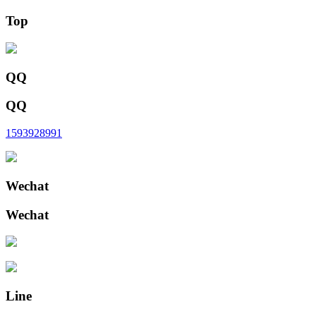
Top
QQ
QQ
1593928991
Wechat
Wechat
Line