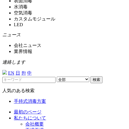
表面消毒
水消毒
空気消毒
カスタムモジュール
LED
ニュース
会社ニュース
業界情報
連絡します
EN
日
한
中
検索
人気のある検索
手持式消毒方案
最初のページ
私たちについて
会社概要