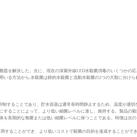
な難題を解決した。次に、現在の深紫外線LED水殺菌消毒のいくつかの応
用いる方法から,水殺菌は静的水殺菌と流動水殺菌の2つの大類に分けら
を抑制することであり、貯水容器は通常長時間静止するため、温度が適切
にすることによって、より低い細菌レベルに達し、維持する。製品の殺
体を長期的な無菌または低い細菌レベルに保つことである。特徴は次の
作用することができ、より低いコストで殺菌の目的を達成することがで