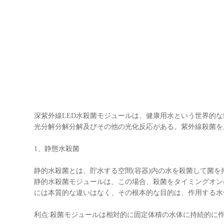
深紫外線LED水殺菌モジュールは、健康用水という世界的
光分解分解分解及びその他の光化反応がある。紫外線殺菌を
1、静態水殺菌
静的水殺菌とは、貯水する空間(容器)内の水を殺菌して菌
静的水殺菌モジュールは、この場合、殺菌をタイミングオン
には本質的な違いはなく、その根本的な目的は、作用する水
利点:殺菌モジュールは相対的に固定体積の水体に持続的に