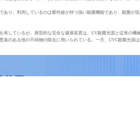
法であり、利用しているのは紫外線が持つ強い殺菌機能であり、殺菌が
を有しているが、典型的な完全な濾過装置は、UV殺菌光源と従来の機
悪臭のある他の不純物の除去に用いられている。一方、UVC殺菌光源