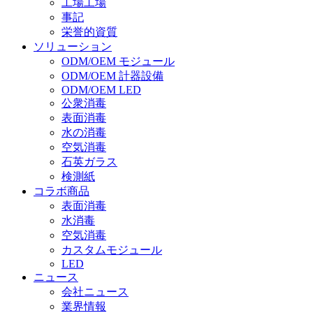
工場工場
事記
栄誉的資質
ソリューション
ODM/OEM モジュール
ODM/OEM 計器設備
ODM/OEM LED
公衆消毒
表面消毒
水の消毒
空気消毒
石英ガラス
検測紙
コラボ商品
表面消毒
水消毒
空気消毒
カスタムモジュール
LED
ニュース
会社ニュース
業界情報