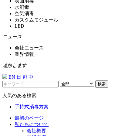
表面消毒
水消毒
空気消毒
カスタムモジュール
LED
ニュース
会社ニュース
業界情報
連絡します
EN
日
한
中
検索
人気のある検索
手持式消毒方案
最初のページ
私たちについて
会社概要