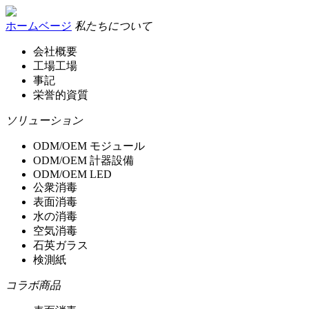
ホームベージ
私たちについて
会社概要
工場工場
事記
栄誉的資質
ソリューション
ODM/OEM モジュール
ODM/OEM 計器設備
ODM/OEM LED
公衆消毒
表面消毒
水の消毒
空気消毒
石英ガラス
検測紙
コラボ商品