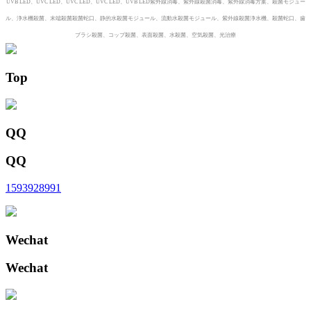
UVB LED、UVC LED、UVC LED、UVC LED、UVB LED紫外線消毒、紫外線殺菌消毒、紫外線消毒方案、殺菌モジュー
ル、浄水機殺菌、末端殺菌殺菌蛇口、静的水殺菌モジュール、流動水殺菌モジュール、紫外線殺菌浄水機、殺菌蛇口、歯
ブラシ殺菌、コップ殺菌、表面殺菌、水殺菌、空気殺菌、光治療
Top
QQ
QQ
1593928991
Wechat
Wechat