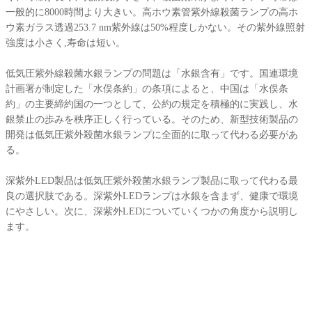
一般的に8000時間より大きい。高ホウ素管紫外線殺菌ランプの高ホ
ウ素ガラス透過253.7 nm紫外線は50%程度しかない。その紫外線照射
強度は小さく,寿命は短い。
低気圧紫外線殺菌水銀ランプの問題は「水銀含有」です。国連環境
計画署が制定した「水俣条約」の条項によると、中国は「水俣条
約」の主要締約国の一つとして、公約の規定を積極的に実践し、水
銀禁止の歩みを秩序正しく行っている。そのため、新型技術製品の
開発は低気圧紫外殺菌水銀ランプに全面的に取って代わる必要があ
る。
深紫外LED製品は低気圧紫外殺菌水銀ランプ製品に取って代わる最
良の選択肢である。深紫外LEDランプは水銀を含まず、健康で環境
にやさしい。次に、深紫外LEDについていくつかの角度から説明し
ます。