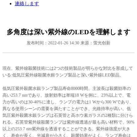
連絡します
多角度は深い紫外線のLEDを理解します
发布时间：2022-01-26 14:30
来源：萤光创新
現在、紫外線殺菌技術には2つの技術製品が明らかな対比を形成して
いる:低気圧紫外線殺菌水銀ランプ製品と深い紫外線LED製品。
低気圧紫外殺菌水銀ランプ製品寿命8000時間、主波長は殺菌効率の
高い253.7 nmであり、放射効率は単端18 Wを例に、23%以上で、電
力が高いのは30-40%に達し、ランプの電力は1 Wから300 Wであり、
異なる使用シーンの需要を満たすことができ、光維持率が高い。低
気圧紫外殺菌水銀ランプは石英管と高ホウ素ガラスの2種類に分けら
れる。石英管紫外線殺菌ランプは紫外線透過が最も高い材料で、90%
以上の253.7 nm紫外線を透過することができる。紫外線強度が大き
く、寿命が長く、光減衰が小さく、殺菌効果がよく、ランプ寿命は