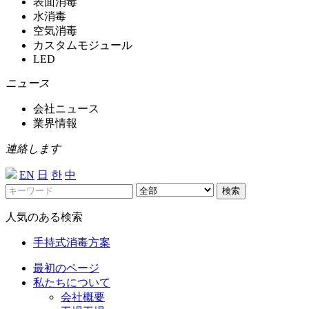
表面消毒
水消毒
空気消毒
カスタムモジュール
LED
ニュース
会社ニュース
業界情報
連絡します
EN
日
한
中
検索
人気のある検索
手持式消毒方案
最初のページ
私たちについて
会社概要