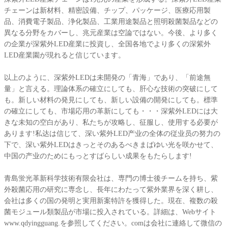
チェーンは新材料、精密設備、チップ、パッケージ、医療応用製
品、消費電子製品、浄化製品、工業用途製品と照明殺菌製品などの
異なる分野をカバーし、兆元産業は空論ではない。今後、より多く
の企業が深紫外LED産業に投資し、全国各地でより多くの深紫外
LED産業園が現れると信じています。
以上のように、深紫外LEDは未開発の「青海」であり、「前途無
量」と言える。理論体系の確立にしても、肝心な技術の突破にして
も。新しい材料の発見にしても、新しい設備の開発にしても。標準
の確立にしても、市場応用の革新にしても・・・深紫外LEDには大
きな未知の空白があり、私たちが攻略し、征服し、使用する必要が
あります!私达は信じて、深い紫外LED产业の全体の従业员の努力の
下で、深い紫外LEDはきっとそのあるべきまばゆい光を咲かせて、
中国の产业のためにもっとすばらしい成果をもたらします!
青島蛍光革新科学技術有限会社は、専門の博士後チームを持ち、紫
外殺菌応用の研究に専念し、長年にわたって紫外業界を深く耕し、
会社は多くの国の発明と実用新案特許を獲得した。現在、複数の殺
菌モジュール類製品が市場に投入されている。詳細は、Webサイト
www.qdyingguang.を参照してください。comは会社に連絡して微信の