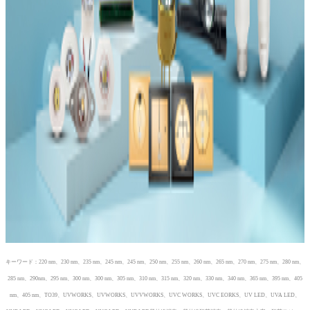
キーワード：220 nm、230 nm、235 nm、245 nm、245 nm、250 nm、255 nm、260 nm、265 nm、270 nm、275 nm、280 nm、
285 nm、290nm、295 nm、300 nm、300 nm、305 nm、310 nm、315 nm、320 nm、330 nm、340 nm、365 nm、395 nm、405
nm、405 nm、TO39、UVWORKS、UVWORKS、UVVWORKS、UVC WORKS、UVC EORKS、UV LED、UVA LED、