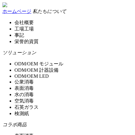
ホームベージ
私たちについて
会社概要
工場工場
事記
栄誉的資質
ソリューション
ODM/OEM モジュール
ODM/OEM 計器設備
ODM/OEM LED
公衆消毒
表面消毒
水の消毒
空気消毒
石英ガラス
検測紙
コラボ商品