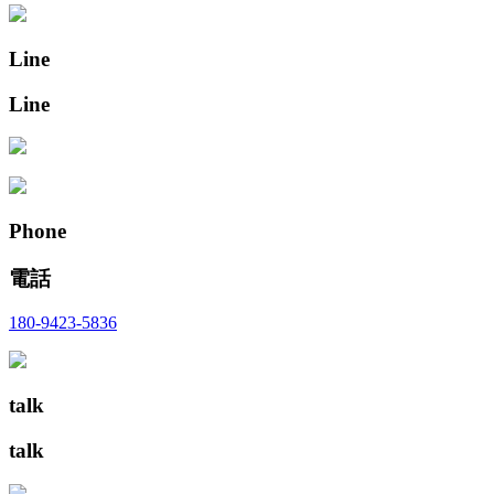
Line
Line
Phone
電話
180-9423-5836
talk
talk