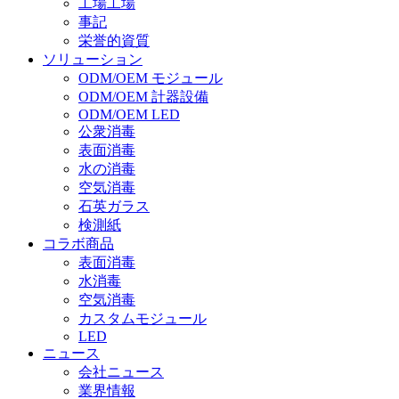
工場工場
事記
栄誉的資質
ソリューション
ODM/OEM モジュール
ODM/OEM 計器設備
ODM/OEM LED
公衆消毒
表面消毒
水の消毒
空気消毒
石英ガラス
検測紙
コラボ商品
表面消毒
水消毒
空気消毒
カスタムモジュール
LED
ニュース
会社ニュース
業界情報