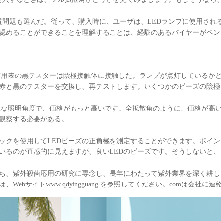
質問題も選んだ。従って、購入時に、ユーザは、LEDランプに使用され
に認めることができることを理解することは、経験のあるバイヤーがベ
万用表の黒テスターは陰極接触体に接触した。ランプが点灯しているか
赤と黒のテスターを交換し、再テストします。いくつかのビーズの陰極
特殊な照明角度で、価格がもっと高いです。全拡散角のように、価格が高い
を観察する必要がある。
クを使用してLEDビーズの正負極を測定することができます。ポインタ
ているのが直感的に見えますが、良いLEDのビーズです。そうしないと
ち、紫外殺菌応用の研究に専念し、長年にわたって紫外業界を深く耕し
ebサイトwww.qdyingguang.を参照してください。comは会