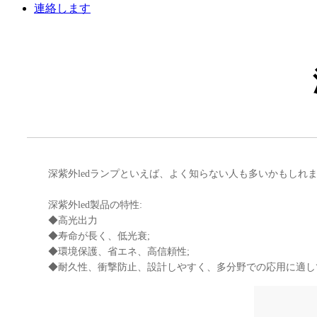
連絡します
深紫外ledランプといえば、よく知らない人も多いかもし
深紫外led製品の特性:
◆高光出力
◆寿命が長く、低光衰;
◆環境保護、省エネ、高信頼性;
◆耐久性、衝撃防止、設計しやすく、多分野での応用に適し