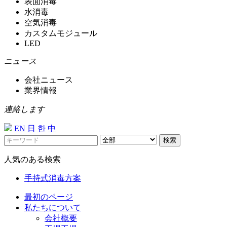
表面消毒
水消毒
空気消毒
カスタムモジュール
LED
ニュース
会社ニュース
業界情報
連絡します
EN
日
한
中
検索
人気のある検索
手持式消毒方案
最初のページ
私たちについて
会社概要