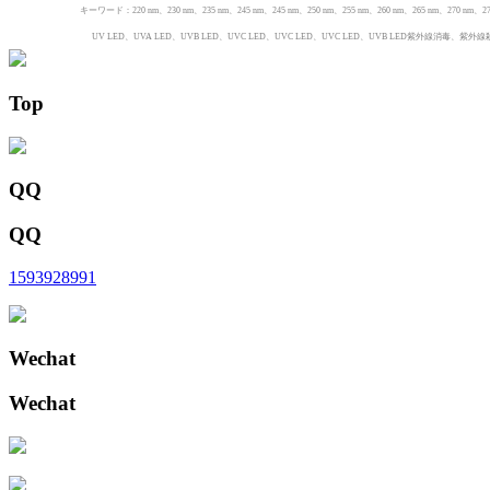
キーワード：220 nm、230 nm、235 nm、245 nm、245 nm、250 nm、255 nm、260 nm、265 nm、270 nm、
UV LED、UVA LED、UVB LED、UVC LED、UVC LED、UVC LED、UVB 
Top
QQ
QQ
1593928991
Wechat
Wechat