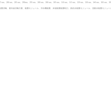
275 nm、280 nm、285 nm、290nm、295 nm、300 nm、300 nm、305 nm、310 nm、315 nm、320 nm、330 nm、340 nm、3
LED紫外線消毒、紫外線殺菌消毒、紫外線消毒方案、殺菌モジュール、浄水機殺菌、末端殺菌殺菌蛇口、静的水殺菌モジュール、流動水