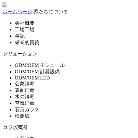
ホームベージ
私たちについて
会社概要
工場工場
事記
栄誉的資質
ソリューション
ODM/OEM モジュール
ODM/OEM 計器設備
ODM/OEM LED
公衆消毒
表面消毒
水の消毒
空気消毒
石英ガラス
検測紙
コラボ商品