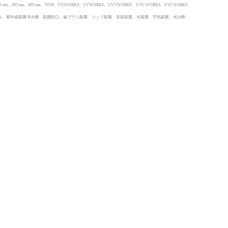
65 nm、395 nm、405 nm、405 nm、TO39、UVWORKS、UVWORKS、UVVWORKS、UVC WORKS、UVC EORKS、
殺菌モジュール、紫外線殺菌浄水機、殺菌蛇口、歯ブラシ殺菌、コップ殺菌、表面殺菌、水殺菌、空気殺菌、光治療