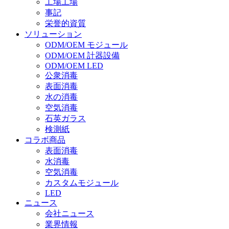
工場工場
事記
栄誉的資質
ソリューション
ODM/OEM モジュール
ODM/OEM 計器設備
ODM/OEM LED
公衆消毒
表面消毒
水の消毒
空気消毒
石英ガラス
検測紙
コラボ商品
表面消毒
水消毒
空気消毒
カスタムモジュール
LED
ニュース
会社ニュース
業界情報