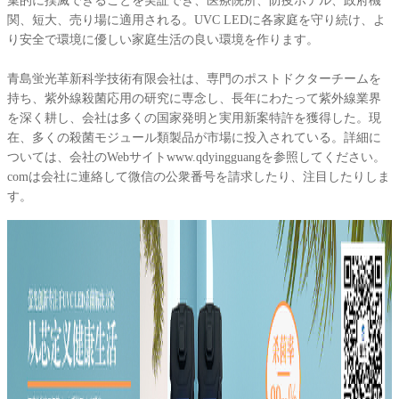
菓的に撲滅できることを実証でき、医療院所、防疫ホテル、政府機
関、短大、売り場に適用される。UVC LEDに各家庭を守り続け、よ
り安全で環境に優しい家庭生活の良い環境を作ります。
青島蛍光革新科学技術有限会社は、専門のポストドクターチームを
持ち、紫外線殺菌応用の研究に専念し、長年にわたって紫外線業界
を深く耕し、会社は多くの国家発明と実用新案特許を獲得した。現
在、多くの殺菌モジュール類製品が市場に投入されている。詳細に
ついては、会社のWebサイトwww.qdyingguangを参照してください。
comは会社に連絡して微信の公衆番号を請求したり、注目したりしま
す。