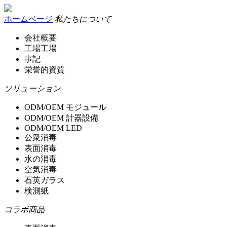
ホームベージ
私たちについて
会社概要
工場工場
事記
栄誉的資質
ソリューション
ODM/OEM モジュール
ODM/OEM 計器設備
ODM/OEM LED
公衆消毒
表面消毒
水の消毒
空気消毒
石英ガラス
検測紙
コラボ商品