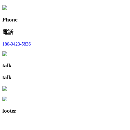
Phone
電話
180-9423-5836
talk
talk
footer