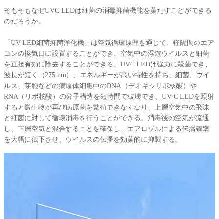
そもそもなぜUVC LEDは細菌の消毒抑菌機能を菓たすことができる
のだろうか。
「UV LED細菌抑菌浄化機」は空気循環原理を通じて、軽隔間のエア
コンの換気口に設置することができ、空気中の浮遊ウイルスと細菌
を直接有効に除去することができる。UVC LEDは強力に殺菌でき、
波長が短く（275 nm）、エネルギーが高い特性を持ち、細菌、ウイ
ルス、芽胞などの病原体細胞中のDNA（デオキシリボ核酸）や
RNA（リボ核酸）の分子構造を短時間で破壊でき、UV-C LEDを照射
すると微生物が再び病原菌を繁殖できなくなり、上層空気中の飛沫
と細菌に対して循環消毒を行うことができる。消毒後の空気が流通
し、下層空気と混合することを確保し、エアロゾルによる伝播確率
を大幅に低下させ、ウイルスの伝播を効菓的に抑製する。