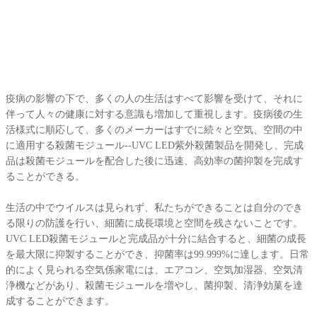
疫病の影響の下で、多くの人の生活はすべて影響を受けて、それに
伴って人々の健康に対する意識も増加して重視します。疫病後の生
活様式に順応して、多くのメーカーはすでに続々と空気、空間の中
に適用する殺菌モジュール--UVC LED紫外殺菌製品を開発し、完成
品は殺菌モジュールを配合した後に迅速、高効率の菌抑製を完成す
ることができる。
生活の中でウイルスは見られず、私たちができることは自分のでき
る限りの防護を行い、細菌に成長環境と空間を残さないことです。
UVC LED殺菌モジュールと完成品が十分に結合すると、細菌の成長
を最大限に抑製することができ、抑菌率は99.999%に達します。日常
的によく見られる空気係家電には、エアコン、空気加湿器、空気清
浄機などがあり、殺菌モジュールを増やし、菌抑製、清浄効菓を達
成することができます。