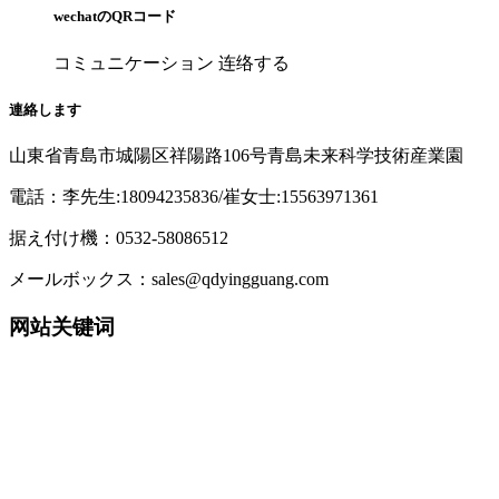
wechatのQRコード
コミュニケーション 连络する
連絡します
山東省青島市城陽区祥陽路106号青島未来科学技術産業園
電話：李先生:18094235836/崔女士:15563971361
据え付け機：0532-58086512
メールボックス：sales@qdyingguang.com
网站关键词
220nm 230nm 235nm 240nm 245nm 250nm 255nm
260nm 265nm 270nm 275nm 280nm 285nm 290nm
295nm 300nm 305nm 310nm 315nm
320nm 330nm 340nm 365nm 395nm 405nm TO39
UV WORKS UVWORKS UVCWORKS UVC WORKS
UV LED UVA LED UVB LED UVC LED
紫外LED 深紫外 LED 紫外杀菌 紫外消毒 紫外杀菌消