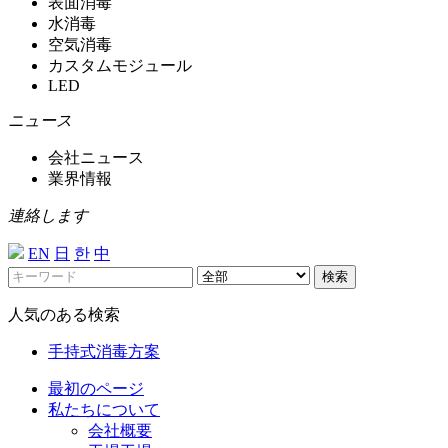
表面消毒
水消毒
空気消毒
カスタムモジュール
LED
ニュース
会社ニュース
業界情報
連絡します
EN
日
한
中
検索
人気のある検索
手持式消毒方案
最初のページ
私たちについて
会社概要