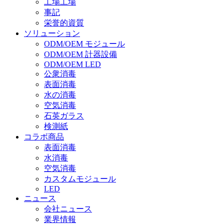
工場工場
事記
栄誉的資質
ソリューション
ODM/OEM モジュール
ODM/OEM 計器設備
ODM/OEM LED
公衆消毒
表面消毒
水の消毒
空気消毒
石英ガラス
検測紙
コラボ商品
表面消毒
水消毒
空気消毒
カスタムモジュール
LED
ニュース
会社ニュース
業界情報