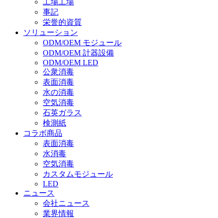
工場工場
事記
栄誉的資質
ソリューション
ODM/OEM モジュール
ODM/OEM 計器設備
ODM/OEM LED
公衆消毒
表面消毒
水の消毒
空気消毒
石英ガラス
検測紙
コラボ商品
表面消毒
水消毒
空気消毒
カスタムモジュール
LED
ニュース
会社ニュース
業界情報