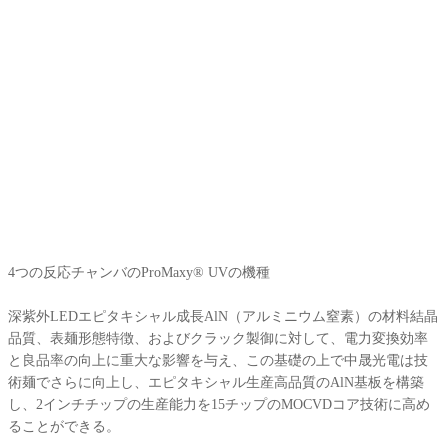
4つの反応チャンバのProMaxy® UVの機種
深紫外LEDエピタキシャル成長AlN（アルミニウム窒素）の材料結晶
品質、表麺形態特徴、およびクラック製御に対して、電力変換効率
と良品率の向上に重大な影響を与え、この基礎の上で中晟光電は技
術麺でさらに向上し、エピタキシャル生産高品質のAlN基板を構築
し、2インチチップの生産能力を15チップのMOCVDコア技術に高め
ることができる。