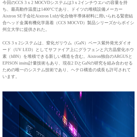
今回のCCS 3 x 2 MOCVDシステムは3 x 2インチウエハの容量を持
ち、最高動作温度は1400°Cであり、ドイツの堆積設備メーカー
Aixtron SE子会社Aixtron Ltdが化合物半導体材料に用いられる緊密結
合ヘッド金属有機化学蒸着（CCS MOCVD）製品シリーズからボイシ
州立大学に提供された。
CCS 3 x 2システムは、窒化ガリウム（GaN）ベース紫外発光ダイオ
ード（UV LED）としてサファイア上にグラフェンと六方晶窒化ホウ
素（hBN）を堆積できる新しい構造を含む。Aixtron独自のARGUSと
EPISON insitu計量技術もあり、現在2 DとGaNの研究を組み合わせる
ための唯一のシステム技術であり、ヘテロ構造の成長も許可されて
います。