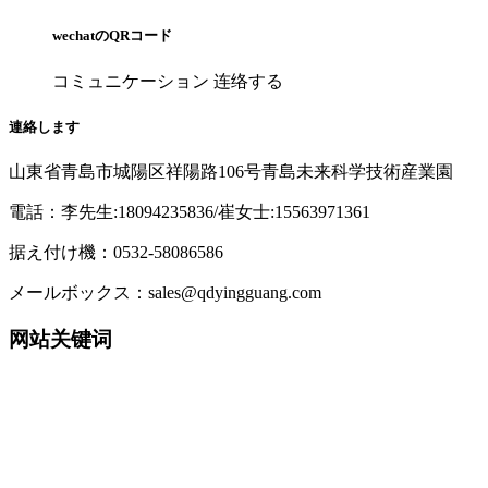
wechatのQRコード
コミュニケーション 连络する
連絡します
山東省青島市城陽区祥陽路106号青島未来科学技術産業園
電話：李先生:18094235836/崔女士:15563971361
据え付け機：0532-58086586
メールボックス：sales@qdyingguang.com
网站关键词
220nm 230nm 235nm 240nm 245nm 250nm 255nm
260nm 265nm 270nm 275nm 280nm 285nm 290nm
295nm 300nm 305nm 310nm 315nm
320nm 330nm 340nm 365nm 395nm 405nm TO39
UV WORKS UVWORKS UVCWORKS UVC WORKS
UV LED UVA LED UVB LED UVC LED