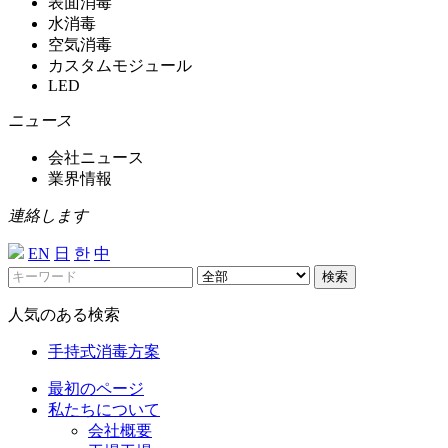
表面消毒
水消毒
空気消毒
カスタムモジュール
LED
ニュース
会社ニュース
業界情報
連絡します
EN
日
한
中
検索
人気のある検索
手持式消毒方案
最初のページ
私たちについて
会社概要