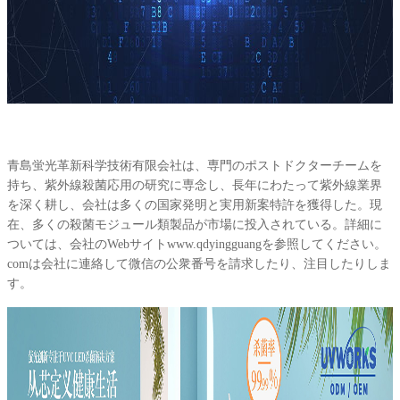
青島蛍光革新科学技術有限会社は、専門のポストドクターチームを
持ち、紫外線殺菌応用の研究に専念し、長年にわたって紫外線業界
を深く耕し、会社は多くの国家発明と実用新案特許を獲得した。現
在、多くの殺菌モジュール類製品が市場に投入されている。詳細に
ついては、会社のWebサイトwww.qdyingguangを参照してください。
comは会社に連絡して微信の公衆番号を請求したり、注目したりしま
す。