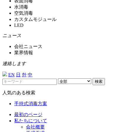
表面消毒
水消毒
空気消毒
カスタムモジュール
LED
ニュース
会社ニュース
業界情報
連絡します
EN
日
한
中
検索
人気のある検索
手持式消毒方案
最初のページ
私たちについて
会社概要