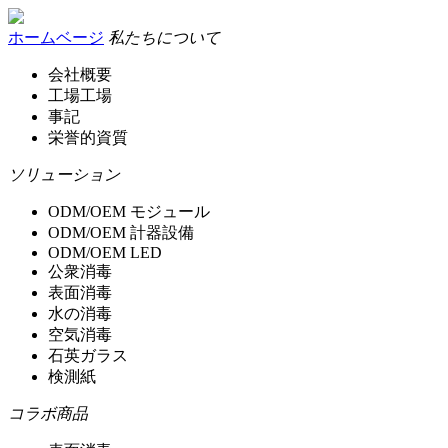
ホームベージ
私たちについて
会社概要
工場工場
事記
栄誉的資質
ソリューション
ODM/OEM モジュール
ODM/OEM 計器設備
ODM/OEM LED
公衆消毒
表面消毒
水の消毒
空気消毒
石英ガラス
検測紙
コラボ商品