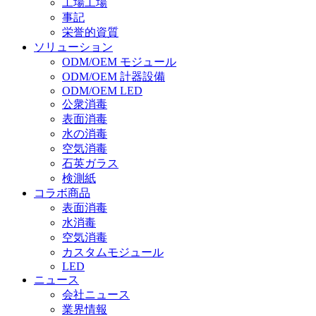
工場工場
事記
栄誉的資質
ソリューション
ODM/OEM モジュール
ODM/OEM 計器設備
ODM/OEM LED
公衆消毒
表面消毒
水の消毒
空気消毒
石英ガラス
検測紙
コラボ商品
表面消毒
水消毒
空気消毒
カスタムモジュール
LED
ニュース
会社ニュース
業界情報