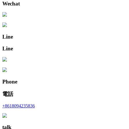
Wechat
Line
Line
Phone
電話
+8618094235836
talk