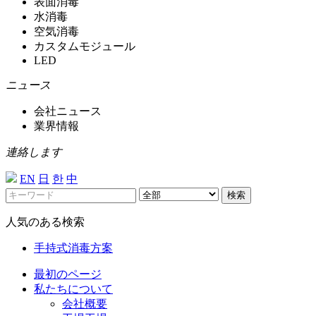
表面消毒
水消毒
空気消毒
カスタムモジュール
LED
ニュース
会社ニュース
業界情報
連絡します
EN
日
한
中
検索
人気のある検索
手持式消毒方案
最初のページ
私たちについて
会社概要