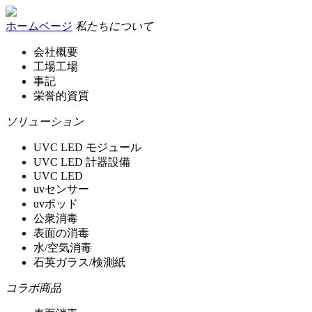
ホームベージ
私たちについて
会社概要
工場工場
事記
栄誉的資質
ソリューション
UVC LED モジュール
UVC LED 計器設備
UVC LED
uvセンサー
uvポッド
公衆消毒
表面の消毒
水/空気消毒
石英ガラス/検測紙
コラボ商品