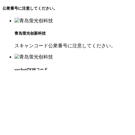
公衆番号に注意してください。
青岛萤光创新科技
スキャンコード公衆番号に注意してください。
wechatのQRコード
コミュニケーション 连络する
連絡します
山東省青島市城陽区祥陽路106号青島未来科学技術産業園
電話：李先生:+8618094235836/李女士:+8615563971361
メールボックス：sales@qdyingguang.com