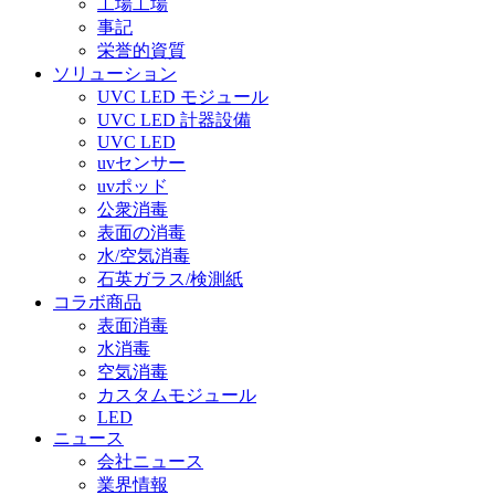
工場工場
事記
栄誉的資質
ソリューション
UVC LED モジュール
UVC LED 計器設備
UVC LED
uvセンサー
uvポッド
公衆消毒
表面の消毒
水/空気消毒
石英ガラス/検測紙
コラボ商品
表面消毒
水消毒
空気消毒
カスタムモジュール
LED
ニュース
会社ニュース
業界情報