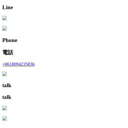
Line
Phone
電話
+8618094235836
talk
talk