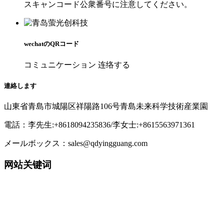
スキャンコード公衆番号に注意してください。
wechatのQRコード
コミュニケーション 连络する
連絡します
山東省青島市城陽区祥陽路106号青島未来科学技術産業園
電話：李先生:+8618094235836/李女士:+8615563971361
メールボックス：sales@qdyingguang.com
网站关键词
220nm 222nm 230nm 235nm 240nm 245nm 250nm 255nm 260nm
265nm 270nm 275nm 280nm 280nm 290nm 295nm 300nm 305nm
308nm 310nm 315nm 320nm 330nm 335nm 340nm 365nm 395nm
405nm smd3535 3535led 3535 uv led smd6868 6868 led 6868 uv
led TO39 TO46 UVWORKS UV WORKS uvcworks uvc works