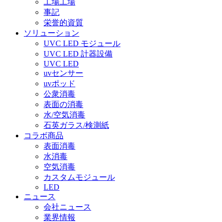
工場工場
事記
栄誉的資質
ソリューション
UVC LED モジュール
UVC LED 計器設備
UVC LED
uvセンサー
uvポッド
公衆消毒
表面の消毒
水/空気消毒
石英ガラス/検測紙
コラボ商品
表面消毒
水消毒
空気消毒
カスタムモジュール
LED
ニュース
会社ニュース
業界情報