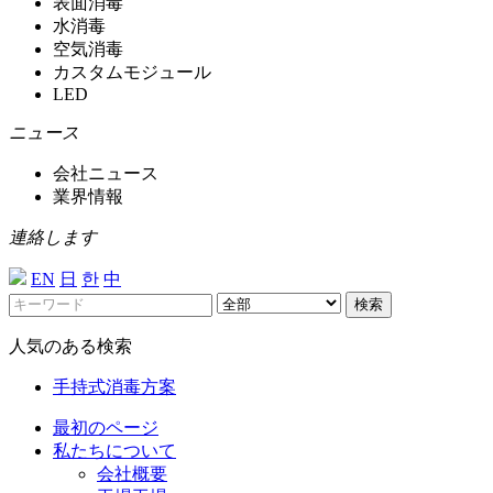
表面消毒
水消毒
空気消毒
カスタムモジュール
LED
ニュース
会社ニュース
業界情報
連絡します
EN
日
한
中
検索
人気のある検索
手持式消毒方案
最初のページ
私たちについて
会社概要