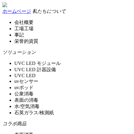
ホームベージ
私たちについて
会社概要
工場工場
事記
栄誉的資質
ソリューション
UVC LED モジュール
UVC LED 計器設備
UVC LED
uvセンサー
uvポッド
公衆消毒
表面の消毒
水/空気消毒
石英ガラス/検測紙
コラボ商品