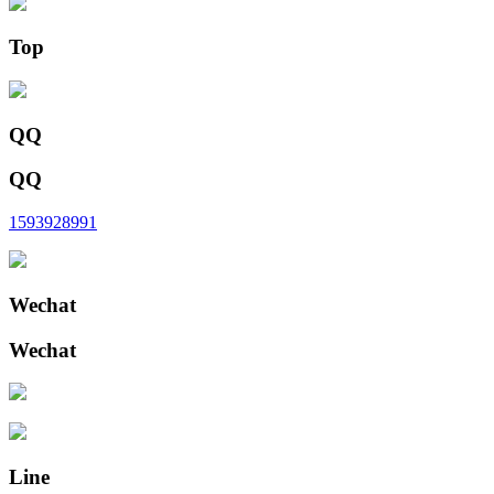
Top
QQ
QQ
1593928991
Wechat
Wechat
Line